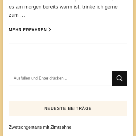
es am morgen bereits warm ist, trinke ich gerne
zum …
MEHR ERFAHREN
Suchst
du
nach
etwas?
NEUESTE BEITRÄGE
Zwetschgentarte mit Zimtsahne