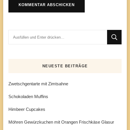
Suchst
du
nach
etwas?
NEUESTE BEITRÄGE
Zwetschgentarte mit Zimtsahne
Schokoladen Muffins
Himbeer Cupcakes
Möhren Gewürzkuchen mit Orangen Frischkäse Glasur