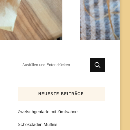
Suchst
du
nach
etwas?
NEUESTE BEITRÄGE
Zwetschgentarte mit Zimtsahne
Schokoladen Muffins