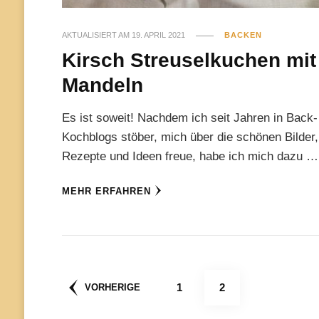
AKTUALISIERT AM
19. APRIL 2021
BACKEN
Kirsch Streuselkuchen mit
Mandeln
Es ist soweit! Nachdem ich seit Jahren in Back-
Kochblogs stöber, mich über die schönen Bilder,
Rezepte und Ideen freue, habe ich mich dazu …
MEHR ERFAHREN
Seitennummerierun
SEITE
SEITE
1
2
VORHERIGE
der