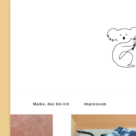
einfach kochen – lecker backen
Koala-Kook
Maike, das bin ich
Impressum