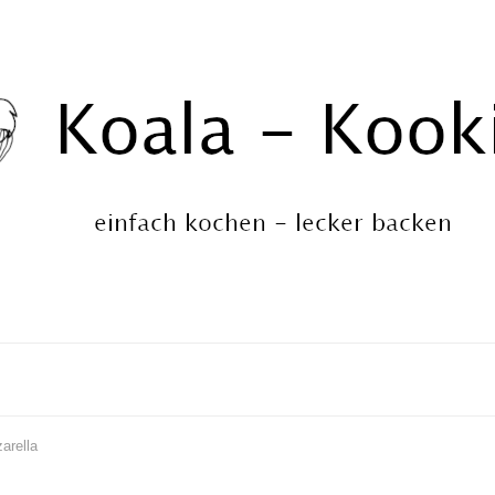
ing
arella