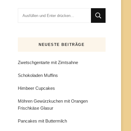
Suchst
du
nach
etwas?
NEUESTE BEITRÄGE
Zwetschgentarte mit Zimtsahne
Schokoladen Muffins
Himbeer Cupcakes
Möhren Gewürzkuchen mit Orangen
Frischkäse Glasur
Pancakes mit Buttermilch