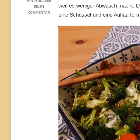
HINTERLASSE
weil es weniger Abwasch macht. Du
EINEN
ZU
KOMMENTAR
eine Schüssel und eine Auflaufform
PESTO-
KARTOFFELN
MIT
GEMÜSE
UND
MOZZARELLA